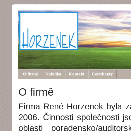
O firmě
Nabídka
Kontakt
Certifikáty
O firmě
Firma René Horzenek byla z
2006. Činnosti společnosti j
oblasti poradensko/auditor